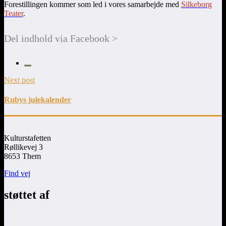
Forestillingen kommer som led i vores samarbejde med
Silkeborg
Teater
.
Del indhold via Facebook >
Next post
Rubys julekalender
Kulturstafetten
Røllikevej 3
8653 Them
Find vej
støttet af