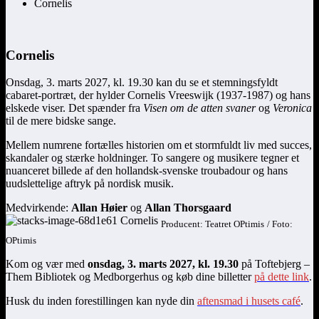
Cornelis
Cornelis
Onsdag, 3. marts 2027, kl. 19.30 kan du se et stemningsfyldt
cabaret-portræt, der hylder Cornelis Vreeswijk (1937-1987) og hans
elskede viser. Det spænder fra
Visen om de atten svaner
og
Veronica
til de mere bidske sange.
Mellem numrene fortælles historien om et stormfuldt liv med succes,
skandaler og stærke holdninger. To sangere og musikere tegner et
nuanceret billede af den hollandsk-svenske troubadour og hans
uudslettelige aftryk på nordisk musik.
Medvirkende:
Allan Høier
og
Allan Thorsgaard
Producent: Teatret OPtimis
/ Foto:
OPtimis
Kom og vær med
onsdag, 3. marts 2027, kl. 19.30
på Toftebjerg –
Them Bibliotek og Medborgerhus og køb dine billetter
på dette link
.
Husk du inden forestillingen kan nyde din
aftensmad i husets café
.