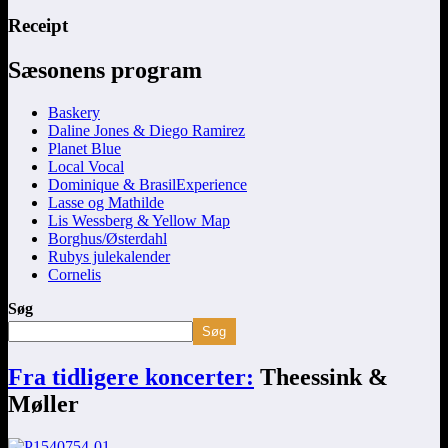
Receipt
Sæsonens program
Baskery
Daline Jones & Diego Ramirez
Planet Blue
Local Vocal
Dominique & BrasilExperience
Lasse og Mathilde
Lis Wessberg & Yellow Map
Borghus/Østerdahl
Rubys julekalender
Cornelis
Søg
Søg
Fra tidligere koncerter:
Theessink &
Møller