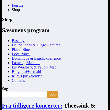
Forside
Shop
Shop
Sæsonens program
Baskery
Daline Jones & Diego Ramirez
Planet Blue
Local Vocal
Dominique & BrasilExperience
Lasse og Mathilde
Lis Wessberg & Yellow Map
Borghus/Østerdahl
Rubys julekalender
Cornelis
Søg
Søg
Fra tidligere koncerter:
Theessink &